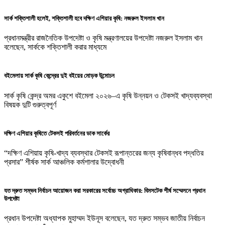
সার্ক শক্তিশালী হলেই, শক্তিশালী হবে দক্ষিণ এশিয়ার কৃষি: নজরুল ইসলাম খান
প্রধানমন্ত্রীর রাজনৈতিক উপদেষ্টা ও কৃষি মন্ত্রণালয়ের উপদেষ্টা নজরুল ইসলাম খান
বলেছেন, সার্ককে শক্তিশালী করার মাধ্যমে
বইমেলায় সার্ক কৃষি কেন্দ্রের দুই বইয়ের মোড়ক উন্মোচন
সার্ক কৃষি কেন্দ্র অমর একুশে বইমেলা ২০২৬–এ কৃষি উন্নয়ন ও টেকসই খাদ্যব্যবস্থা
বিষয়ক দুটি গুরুত্বপূর্ণ
দক্ষিণ এশিয়ার কৃষিতে টেকসই পরিবর্তনের ডাক সার্কের
“দক্ষিণ এশিয়ায় কৃষি-খাদ্য ব্যবস্থার টেকসই রূপান্তরের জন্য কৃষিবান্ধব পদ্ধতির
প্রসার” শীর্ষক সার্ক আঞ্চলিক কর্মশালার উদ্বোধনী
যত দ্রুত সম্ভব নির্বাচন আয়োজন করা সরকারের সর্বোচ্চ অগ্রাধিকার: বিমসটেক শীর্ষ সম্মেলনে প্রধান
উপদেষ্টা
প্রধান উপদেষ্টা অধ্যাপক মুহাম্মদ ইউনূস বলেছেন, যত দ্রুত সম্ভব জাতীয় নির্বাচন