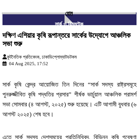
হোম
সার্ক ও বিমসটেক
দক্ষিণ এশিয়ার কৃষি রূপান্তরে সার্কের উদ্যোগে আঞ্চলিক
সভা শুরু
কূটনৈতিক প্রতিবেদক, ঢাকাডিপ্লোম্যাটডটকম
04 Aug 2025, 17:52
সার্ক কৃষি কেন্দ্র আয়োজিত তিন দিনের “সার্ক সদস্য রাষ্ট্রসমূহে
পুনরুজ্জীবিত কৃষি পদ্ধতির প্রসার” শীর্ষক ভার্চুয়াল আঞ্চলিক পরামর্শ
সভা সোমবার (৪ আগস্ট, ২০২৫) শুরু হয়েছে। এটি আগামী বুধবার (৬
আগস্ট ২০২৫) শেষ হবে।
এতে সার্ক সদস্য দেশসমূহের প্রতিনিধিবৃন্দ, বিভিন্ন কৃষি গবেষণা