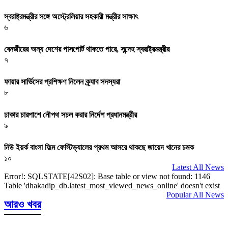
স্বরাষ্ট্রমন্ত্রীর সঙ্গে অস্ট্রেলিয়ার সহকারী মন্ত্রীর সাক্ষাৎ
৬
বেনজীরের অন্য দেশের পাসপোর্ট থাকতে পারে, সন্দেহ স্বরাষ্ট্রমন্ত্রীর
৭
ফায়ার সার্ভিসের প্রশিক্ষণ নিলেন ক্র্যাব সদস্যরা
৮
ঢাকার চারপাশে নৌপথ সচল করার নির্দেশ প্রধানমন্ত্রীর
৯
নিউ ইয়র্ক বাংলা ফিল্ম ফেস্টিভ্যালের প্রথম আসরে থাকছে জায়েদ খানের চমক
১০
Latest All News
Error!: SQLSTATE[42S02]: Base table or view not found: 1146
Table 'dhakadip_db.latest_most_viewed_news_online' doesn't exist
Popular All News
আরও খবর