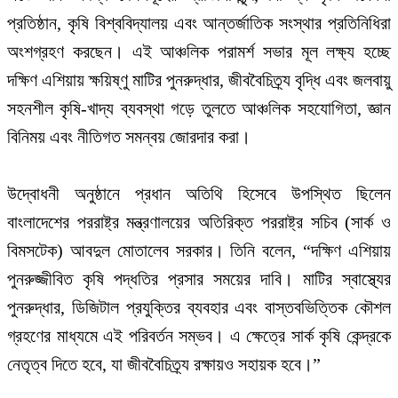
প্রতিষ্ঠান, কৃষি বিশ্ববিদ্যালয় এবং আন্তর্জাতিক সংস্থার প্রতিনিধিরা
অংশগ্রহণ করছেন। এই আঞ্চলিক পরামর্শ সভার মূল লক্ষ্য হচ্ছে
দক্ষিণ এশিয়ায় ক্ষয়িষ্ণু মাটির পুনরুদ্ধার, জীববৈচিত্র্য বৃদ্ধি এবং জলবায়ু
সহনশীল কৃষি-খাদ্য ব্যবস্থা গড়ে তুলতে আঞ্চলিক সহযোগিতা, জ্ঞান
বিনিময় এবং নীতিগত সমন্বয় জোরদার করা।
উদ্বোধনী অনুষ্ঠানে প্রধান অতিথি হিসেবে উপস্থিত ছিলেন
বাংলাদেশের পররাষ্ট্র মন্ত্রণালয়ের অতিরিক্ত পররাষ্ট্র সচিব (সার্ক ও
বিমসটেক) আবদুল মোতালেব সরকার। তিনি বলেন, “দক্ষিণ এশিয়ায়
পুনরুজ্জীবিত কৃষি পদ্ধতির প্রসার সময়ের দাবি। মাটির স্বাস্থ্যের
পুনরুদ্ধার, ডিজিটাল প্রযুক্তির ব্যবহার এবং বাস্তবভিত্তিক কৌশল
গ্রহণের মাধ্যমে এই পরিবর্তন সম্ভব। এ ক্ষেত্রে সার্ক কৃষি কেন্দ্রকে
নেতৃত্ব দিতে হবে, যা জীববৈচিত্র্য রক্ষায়ও সহায়ক হবে।”