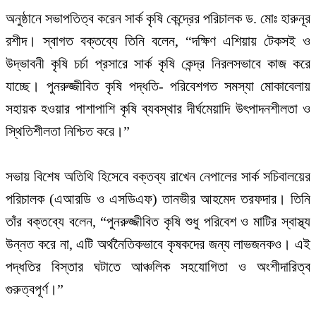
অনুষ্ঠানে সভাপতিত্ব করেন সার্ক কৃষি কেন্দ্রের পরিচালক ড. মোঃ হারুনূর
রশীদ। স্বাগত বক্তব্যে তিনি বলেন, “দক্ষিণ এশিয়ায় টেকসই ও
উদ্ভাবনী কৃষি চর্চা প্রসারে সার্ক কৃষি কেন্দ্র নিরলসভাবে কাজ করে
যাচ্ছে। পুনরুজ্জীবিত কৃষি পদ্ধতি- পরিবেশগত সমস্যা মোকাবেলায়
সহায়ক হওয়ার পাশাপাশি কৃষি ব্যবস্থার দীর্ঘমেয়াদি উৎপাদনশীলতা ও
স্থিতিশীলতা নিশ্চিত করে।”
সভায় বিশেষ অতিথি হিসেবে বক্তব্য রাখেন নেপালের সার্ক সচিবালয়ের
পরিচালক (এআরডি ও এসডিএফ) তানভীর আহমেদ তরফদার। তিনি
তাঁর বক্তব্যে বলেন, “পুনরুজ্জীবিত কৃষি শুধু পরিবেশ ও মাটির স্বাস্থ্য
উন্নত করে না, এটি অর্থনৈতিকভাবে কৃষকদের জন্য লাভজনকও। এই
পদ্ধতির বিস্তার ঘটাতে আঞ্চলিক সহযোগিতা ও অংশীদারিত্ব
গুরুত্বপূর্ণ।”