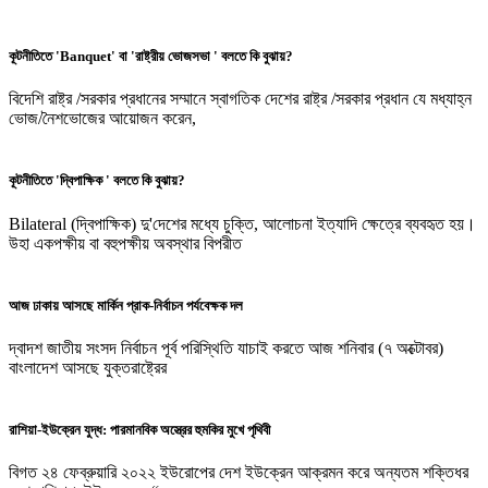
কূটনীতিতে 'Banquet' বা 'রাষ্ট্রীয় ভোজসভা ' বলতে কি বুঝায়?
বিদেশি রাষ্ট্র /সরকার প্রধানের সম্মানে স্বাগতিক দেশের রাষ্ট্র /সরকার প্রধান যে মধ্যাহ্ন
ভোজ/নৈশভোজের আয়োজন করেন,
কূটনীতিতে 'দ্বিপাক্ষিক ' বলতে কি বুঝায়?
Bilateral (দ্বিপাক্ষিক) দু'দেশের মধ্যে চুক্তি, আলোচনা ইত্যাদি ক্ষেত্রে ব্যবহৃত হয়।
উহা একপক্ষীয় বা বহুপক্ষীয় অবস্থার বিপরীত
আজ ঢাকায় আসছে মার্কিন প্রাক-নির্বাচন পর্যবেক্ষক দল
দ্বাদশ জাতীয় সংসদ নির্বাচন পূর্ব পরিস্থিতি যাচাই করতে আজ শনিবার (৭ অক্টোবর)
বাংলাদেশ আসছে যুক্তরাষ্ট্রের
রাশিয়া-ইউক্রেন যুদ্ধ: পারমানবিক অস্ত্রের হুমকির মুখে পৃথিবী
বিগত ২৪ ফেব্রুয়ারি ২০২২ ইউরোপের দেশ ইউক্রেন আক্রমন করে অন্যতম শক্তিধর