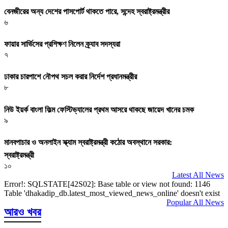
বেনজীরের অন্য দেশের পাসপোর্ট থাকতে পারে, সন্দেহ স্বরাষ্ট্রমন্ত্রীর
৬
ফায়ার সার্ভিসের প্রশিক্ষণ নিলেন ক্র্যাব সদস্যরা
৭
ঢাকার চারপাশে নৌপথ সচল করার নির্দেশ প্রধানমন্ত্রীর
৮
নিউ ইয়র্ক বাংলা ফিল্ম ফেস্টিভ্যালের প্রথম আসরে থাকছে জায়েদ খানের চমক
৯
মানবপাচার ও অনলাইন স্ক্যাম স্বরাষ্ট্রমন্ত্রী কঠোর অবস্থানে সরকার:
স্বরাষ্ট্রমন্ত্রী
১০
Latest All News
Error!: SQLSTATE[42S02]: Base table or view not found: 1146
Table 'dhakadip_db.latest_most_viewed_news_online' doesn't exist
Popular All News
আরও খবর