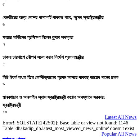
৫
বেনজীরের অন্য দেশের পাসপোর্ট থাকতে পারে, সন্দেহ স্বরাষ্ট্রমন্ত্রীর
৬
ফায়ার সার্ভিসের প্রশিক্ষণ নিলেন ক্র্যাব সদস্যরা
৭
ঢাকার চারপাশে নৌপথ সচল করার নির্দেশ প্রধানমন্ত্রীর
৮
নিউ ইয়র্ক বাংলা ফিল্ম ফেস্টিভ্যালের প্রথম আসরে থাকছে জায়েদ খানের চমক
৯
মানবপাচার ও অনলাইন স্ক্যাম স্বরাষ্ট্রমন্ত্রী কঠোর অবস্থানে সরকার:
স্বরাষ্ট্রমন্ত্রী
১০
Latest All News
Error!: SQLSTATE[42S02]: Base table or view not found: 1146
Table 'dhakadip_db.latest_most_viewed_news_online' doesn't exist
Popular All News